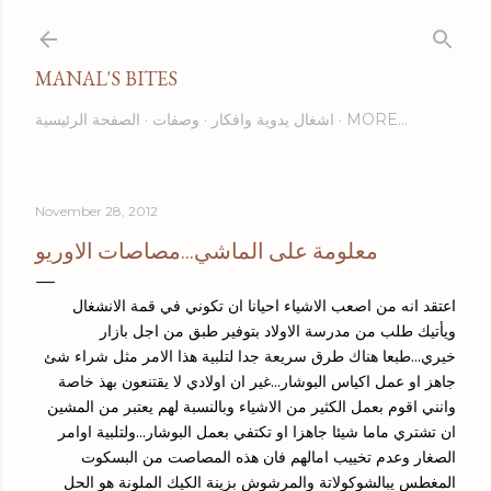
Skip to main content
MANAL'S BITES
MORE…
اشغال يدوية وافكار
وصفات
الصفحة الرئيسية
November 28, 2012
معلومة على الماشي...مصاصات الاوريو
اعتقد انه من اصعب الاشياء احيانا ان تكوني في قمة الانشغال
ويأتيك طلب من مدرسة الاولاد بتوفير طبق من اجل بازار
خيري...طبعا هناك طرق سريعة جدا لتلبية هذا الامر مثل شراء شئ
جاهز او عمل اكياس البوشار...غير ان اولادي لا يقتنعون بهذ خاصة
وانني اقوم بعمل الكثير من الاشياء وبالنسبة لهم يعتبر من المشين
ان تشتري ماما شيئا جاهزا او تكتفي بعمل البوشار...ولتلبية اوامر
الصغار وعدم تخييب امالهم فان هذه المصاصت من البسكوت
المغطس يبالشوكولاتة والمرشوش بزينة الكيك الملونة هو الحل