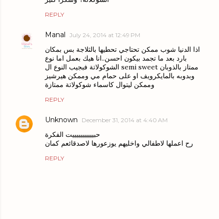
REPLY
Manal
July 24, 2014 at 12:49 PM
اذا الدنيا شوب ممكن تحتاجي تحطيها بالثلاجة بس بمكان
بارد بعد ما تجمد بيكون احسن..انا هيك بعمل اما نوع
الشوكولاتة فبجيب النوع ال semi sweet ممتاز بالذوبان
وبدوبه بالمايكرويف او على حمام مي وممكن هيرشيز
وممكن ليتوال كاسماء شوكولاتة ممتازة
REPLY
Unknown
December 31, 2014 at 4:40 AM
حبيييييييييييت الفكرة
رح اعملها لاطفالي واخليهم يوزعورها لاصدقائعم كمان
REPLY