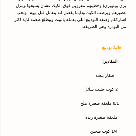
بري وبلوبري) وحطينهم مفرزين فوق الكيك عشان يسيحوا وينزل
عصيرهم ويرطب الكيك ودايما يفضل انه ينعمل قبل بيوم...وبحب
اشارككم وصفة البودينغ اللي بعمله بالبيت وبيطلع طعمه لذيذ اكثر
من البودرة وهي الطريقة:
فانيلا بودينغ
المقادير:
صفار بيضة
2 كوب حليب سائل
8/1 ملعقة صغيرة ملح
ملعقة صغيرة زبدة
1/4 كوب طحين