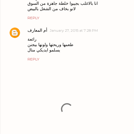
انا بالاغلب بجيبوا خلطة جاهزة من السوق
لانو بخاف من الشغل بالبيض
REPLY
أم المعارف
January 27, 2015 at 7:28 PM
رائعة
طعمها وريحتها ولونها بيجنن
يسلمو ايديكي منال
REPLY