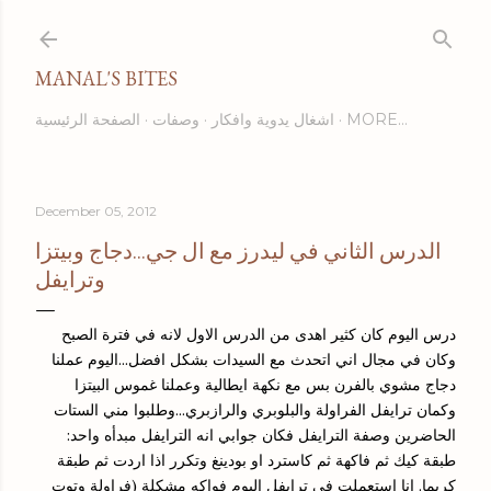
Skip to main content
MANAL'S BITES
MORE…
اشغال يدوية وافكار
وصفات
الصفحة الرئيسية
December 05, 2012
الدرس الثاني في ليدرز مع ال جي...دجاج وبيتزا
وترايفل
درس اليوم كان كثير اهدى من الدرس الاول لانه في فترة الصبح
وكان في مجال اني اتحدث مع السيدات بشكل افضل...اليوم عملنا
دجاج مشوي بالفرن بس مع نكهة ايطالية وعملنا غموس البيتزا
وكمان ترايفل الفراولة والبلوبري والرازبري...وطلبوا مني الستات
الحاضرين وصفة الترايفل فكان جوابي انه الترايفل مبدأه واحد:
طبقة كيك ثم فاكهة ثم كاسترد او بودينغ وتكرر اذا اردت ثم طبقة
كريما. انا استعملت في ترايفل اليوم فواكه مشكلة (فراولة وتوت