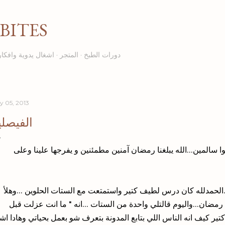
Skip to main content
BITES
دورات الطبخ
المتجر
اشغال يدوية وافكار
ly 05, 2013
الفيصلي
 سالمين...الله يبلغنا رمضان آمنين مطمئنين و يفرجها علينا وعلى
لحمدلله كان درس لطيف كتير واستمتعت مع الستات الحلوين ...وهلأ
رمضان...واليوم قالتلي واحدة من الستات ...انه " ما انت عزلت قبل
 كيف انه الناس اللي بتابع المدونة بتعرف شو بعمل بحياتي وهادا اش