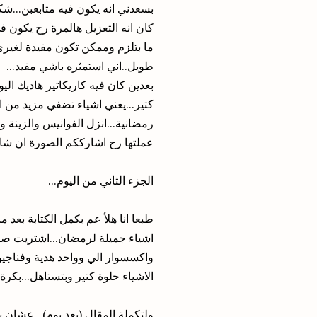
بسعدني انه يكون فيه متابعبن...شكر
كان انه التعزيل هالمرة رح يكون 
ما بتلزم وممكن تكون مفيدة لغيري
طويل..اني استمثره باشي مفيد...
بعدين كان فيه كاريكاتير هاديك ال
كتير...يعني اشياء تضفي مزيد من ال
رمضانية...انزل الفوانيس والزينة وا
عملتها رح اشارككم الصورة ان شاء 
الجزء الثاني من اليوم...
طبعا انا هلأ عم بكمل الكتابة بعد
اشياء جميلة لرمضان...اشتريت صين
واكسسوار الي وواحد هدية وفناجين 
الاشياء حلوة كتير وبتستاهل...بكرة 
ولتكملة المقال (بعد يوم)...عشان ب