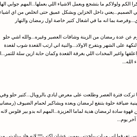
ا الكم ولولاكم ما بتشجع وبعمل الاشياء اللي بعملها...المهم جوابي الها
في الصميم...يعني داخل الخزاين وبشكل عميق حتى اتخلص من اي اشياء
...وفرصة بما انه ما في اشغال كتير خاصة اول رمضان والنهار
يوم عن عدة رمضان من الزينة وشافات العصير وغيره...والله اشي حلو
نكهة على الشهر وبتفرح الاولاد...والنية اني ارتب القعدة شوب لقعدة
علقها واغير المخدات اللي بغرفة القعدة وكمان حابة ازين سلة للتمر...اذ
الله...
 ما تركت فترة العصر وطلعت على معرض ايادي بالرويال...كتير حلو وفي
ية ضيافة حلوة بتنفع لرمضان وبعده وبشاكير لحمام الضيوف (رمضانية
قهوة سادة لرمضان هدية لماما العزيزة...المهم انه بدو بير فلوس لانه
آخر يوم...
س تعرفوا اني مرات بياخدني يومين عشان اكتب!!!! لانه هاد بيناديني من