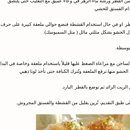
ن القطر ورشة ماء الزهر في وعاء عميق مع التقليب حتى يلتصق
ام الفستق للحشي.
ر او
في حال استخدام القشطة فنضع حوالي ملعقة كبيرة
على حرف
ول الحشو بشكل مثلثي مائل ( مثل السمبوسك).
توسطة.
ساخن مع مراعاة الضغط عليها قليلاً باستخدام ملعقة وخاصة في البداي
الحشو منها.
ترفع
الملعقة وتُترك الكنافة حتى تأخذ لونا ذهبي
يت الزائد ثم توضع بالقطر البارد.
ى طبق التقديم، تُزين بقليل من القشطة والفستق المجروش.