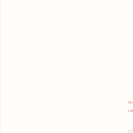
Sh
Lab
C