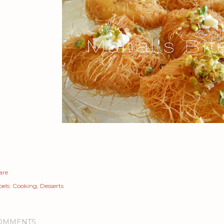
are
els:
Cooking
Desserts
OMMENTS