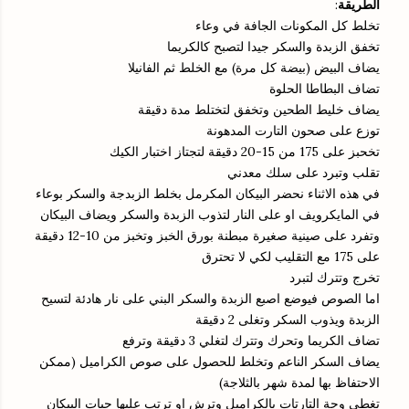
:
الطريقة
تخلط كل المكونات الجافة في وعاء
تخفق الزبدة والسكر جيدا لتصبح كالكريما
يضاف البيض (بيضة كل مرة) مع الخلط ثم الفانيلا
تضاف البطاطا الحلوة
يضاف خليط الطحين وتخفق لتختلط مدة دقيقة
توزع على صحون التارت المدهونة
تخحبز على 175 من 15-20 دقيقة لتجتاز اختبار الكيك
تقلب وتبرد على سلك معدني
في هذه الاثناء نحضر البيكان المكرمل بخلط الزبدجة والسكر بوعاء
في المايكرويف او على النار لتذوب الزبدة والسكر ويضاف البيكان
وتفرد على صينية صغيرة مبطنة بورق الخبز وتخبز من 10-12 دقيقة
على 175 مع التقليب لكي لا تحترق
تخرج وتترك لتبرد
اما الصوص فيوضع اصبع الزبدة والسكر البني على نار هادئة لتسيح
الزبدة ويذوب السكر وتغلى 2 دقيقة
تضاف الكريما وتحرك وتترك لتغلي 3 دقيقة وترفع
يضاف السكر الناعم وتخلط للحصول على صوص الكراميل (ممكن
الاحتفاظ بها لمدة شهر بالثلاجة)
تغطى وجة التارتات بالكراميل وترش او ترتب عليها حبات البيكان