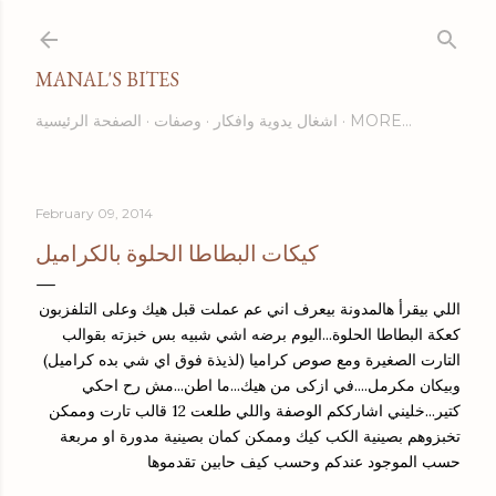
Skip to main content
MANAL'S BITES
الصفحة الرئيسية
وصفات
اشغال يدوية وافكار
MORE…
February 09, 2014
كيكات البطاطا الحلوة بالكراميل
اللي بيقرأ هالمدونة بيعرف اني عم عملت قبل هيك وعلى التلفزبون
كعكة البطاطا الحلوة...اليوم برضه اشي شبيه بس خبزته بقوالب
التارت الصغيرة ومع صوص كراميا (لذيذة فوق اي شي بده كراميل)
وبيكان مكرمل....في ازكى من هيك...ما اطن...مش رح احكي
كتير...خليني اشارككم الوصفة واللي طلعت 12 قالب تارت وممكن
تخبزوهم بصينية الكب كيك وممكن كمان بصينية مدورة او مربعة
حسب الموجود عندكم وحسب كيف حابين تقدموها