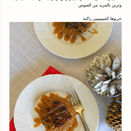
وتزين بالمزيد من الصوص
جربوها كتتيييييييير زاكية