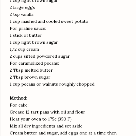
1 cup light brown sugar
2 large eggs
2 tsp vanilla
1 cup mashed and cooled sweet potato
For praline sauce:
1 stick of butter
1 cup light brown sugar
1/2 cup cream
2 cups sifted powdered sugar
For caramelized pecans:
2 Tbsp melted butter
2 Tbsp brown sugar
1 cup pecans or walnuts roughly chopped
Method:
For cake:
Grease 12 tart pans with oil and flour
Heat your oven to 175c (350 F)
Mix all dry ingredients and set aside
Cream butter and sugar, add eggs one at a time then