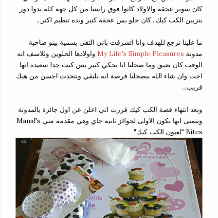
كان سوبر عجقة والاولاد كانوا فوق راسنا من كل جهة كله بدوا دور
بتزيين الكب كيك...كان حلو بس عجقة كتير وبده تنظيم اكتر...
ما علينا نرجع للهدف وانا اتشرفت باني التقي بسمية بينو صاحبة
مدونة
My Life's Simple Pleasures
واولادها الحلوين وللاسف انه
الوقت كان ضيق وما صحلنا انا نحكي كتير بس كنت جدا سعيدة انها
اجت وان شاء الله بيصحلنا فرصة انه نلتقي ونتحدث احسن من هيك
قريب...
وبعد انتهاء قصة الكب كيك قررت اني اعلن عن اول جائزة بالمدونة
وبتمنى انها تكون الاولى لجوائز ثانية جاي وهي مقدمة مني Manal's
Bites "لعيون الكب كيك"