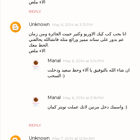
الاء ملص
REPLY
Unknown
May 6, 2014 at 3:13 PM
انا بحب كب كيك الاوريو وكتير حبيت الجائزة ومن زمان
عم بدور على ستاند مميز ورائع متله فانشالله يحالفني
الحظ معك.
الاء ملص
Manal
May 6, 2014 at 5:14 PM
ان شاء الله بالتوفيق يا آلاء وحظ سعيد ودخلت
السحب :)
Manal
May 6, 2014 at 5:16 PM
واسمك دخل مرتين لانك عملت تويتر كمان :)
REPLY
Unknown
May 7, 2014 at 12:54 AM