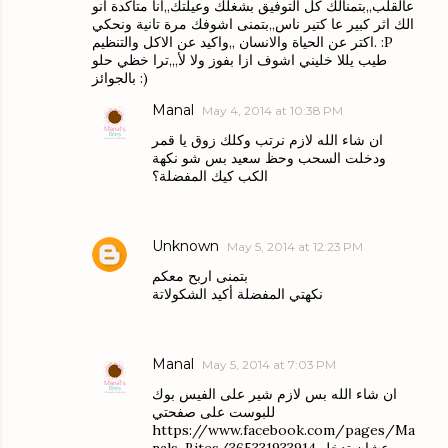
عالقلب,,بتمنالك كل التوفيق بشغلك وعيلتك,,انا متأكدة انو
الك اثر كبير عا كتير ناس,,بتمنى اشوفك مرة تانية ونحكي
اكتر عن الحياة والانسان ,,واكيد عن الاكل والتنظيم. :P
طيب يللا خليني اشوف ازا بفوز ولا لأ,,,ترا خظي حلو
بالجوائز :)
Manal
May 4, 2014 at 10:38 PM
ان شاء الله لازم نرتب وكلك زوق يا قمر
ودخلت السحب وحظ سعيد بس شو نكهة
الكب كيك المفضلة؟
Unknown
May 5, 2014 at 12:23 PM
بتمنى اربح معكم
نكهتي المفضلة أكيد الشكولاتة
Manal
May 5, 2014 at 7:03 PM
ان شاء الله بس لازم شير على الفيس بوك
للبوست على صفحتي
https://www.facebook.com/pages/Ma