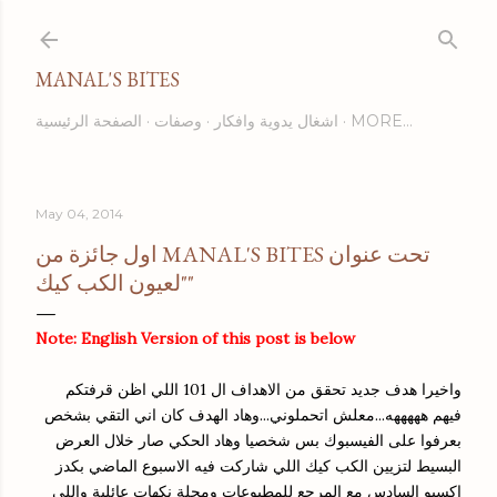
Skip to main content
MANAL'S BITES
MORE…
اشغال يدوية وافكار
وصفات
الصفحة الرئيسية
May 04, 2014
اول جائزة من MANAL'S BITES تحت عنوان
"لعيون الكب كيك"
Note: English Version of this post is below
واخيرا هدف جديد تحقق من الاهداف ال 101 اللي اظن قرفتكم
فيهم هههههه...معلش اتحملوني...وهاد الهدف كان اني التقي بشخص
بعرفوا على الفيسبوك بس شخصيا وهاد الحكي صار خلال العرض
البسيط لتزيين الكب كيك اللي شاركت فيه الاسبوع الماضي بكدز
اكسبو السادس مع المرجع للمطبوعات ومجلة نكهات عائلية واللي