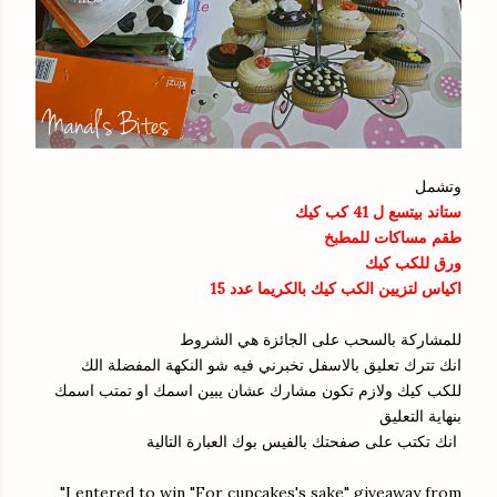
وتشمل
ستاند بيتسع ل 41 كب كيك
طقم مساكات للمطبخ
ورق للكب كيك
اكياس لتزيين الكب كيك بالكريما عدد
15
للمشاركة بالسحب على الجائزة هي الشروط
انك تترك تعليق بالاسفل تخبرني فيه شو النكهة المفضلة الك
للكب كيك ولازم تكون مشارك عشان يبين اسمك او تمتب اسمك
بنهاية التعليق
انك تكتب على صفحتك بالفيس بوك العبارة التالية
"I entered to win "For cupcakes's sake" giveaway from