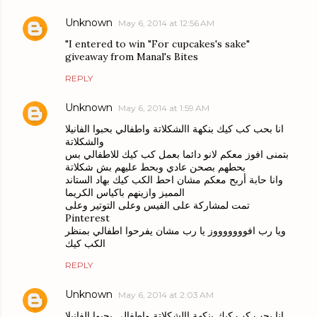
Unknown
May 6, 2014 at 12:56 AM
"I entered to win "For cupcakes's sake"
giveaway from Manal's Bites
REPLY
Unknown
May 6, 2014 at 1:59 AM
انا بحب كب كيك بنكهة االشكلاتة واطفالي بحبوا الفانيلا
والشكلاتة
بتمنى افوز معكم لانو دائما بعمل كب كيك للاطفالي بس
بحطهم بصحن عادي وبحط عليهم بش شكلاتة
وانا حابة أربح معكم مشان احط الكب كيك بهاد الستاند
المميز وازينهم باكياس الكريما
تمت لمشاركة على الفيس وعلى التوتير وعلى
Pinterest
ويا رب افوووووووز يا رب مشان يفرحوا اطفالي بمنظر
الكب كيك
REPLY
Unknown
May 6, 2014 at 2:03 AM
انا بحب كب كيك بنكهة االشكلاتة واطفالي بحبوا الفانيلا