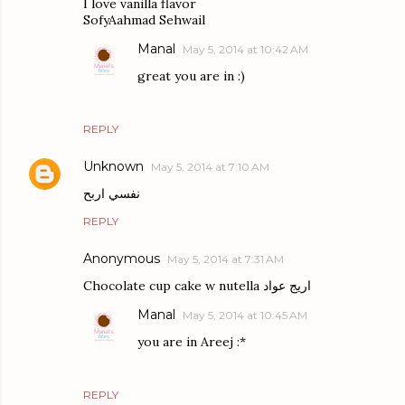
I love vanilla flavor
SofyAahmad Sehwail
Manal
May 5, 2014 at 10:42 AM
great you are in :)
REPLY
Unknown
May 5, 2014 at 7:10 AM
نفسي اربح
REPLY
Anonymous
May 5, 2014 at 7:31 AM
Chocolate cup cake w nutella اريج عواد
Manal
May 5, 2014 at 10:45 AM
you are in Areej :*
REPLY