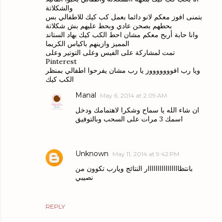
والشكلاتة
بتمنى افوز معكم لانو دائما بعمل كب كيك للاطفالي بس
بحطهم بصحن عادي وبحط عليهم بش شكلاتة
وانا حابة أربح معكم مشان احط الكب كيك بهاد الستاند
المميز وازينهم باكياس الكريما
تمت لمشاركة على الفيس وعلى التوتير وعلى
Pinterest
ويا رب افوووووووز يا رب مشان يفرحوا اطفالي بمنظر
الكب كيك
Manal
May 6, 2014 at 2:09 AM
ان شاء الله يا سماح وشكرا لاهتمامك ودخل
اسمك 3 مرات على السحب وبالتوفيق
Unknown
May 11, 2014 at 9:42 PM
بانتظاااااااااااااااار النتائج ويارب تكوون من
نصيبي
REPLY