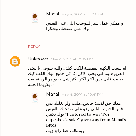
Manal
May 4, 2014 at 11:03 PM
او ممكن عمل شير للبوست اللي على الفيس
بوك على صفحتك وشكرا
REPLY
Unknown
May 4, 2014 at 10:39 PM
اه نسيت النكهه المفضلة للكب كيك,,,والله شوفي يا ستي
العزيزة,,بما اني بحب الاكل,,فا كل جميع انواع الكب كيك
حبايب قلبي بس اكتر اكتر اكتر شي بحبو هو الرد فيلفت
بكريما الجبنة :)
Manal
May 4, 2014 at 10:41 PM
معك حق لذيييذ خالص...طيب ولو بغلبك بس
فس الشرط التاني وهو على صفحتك بالفيس
بوك تكتبي "I entered to win "For
cupcakes's sake" giveaway from Manal's
Bites
وبتمنالك حظ رائع زيك