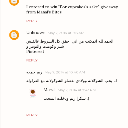
I entered to win "For cupcakes's sake" giveaway
from Manal's Bites
REPLY
Unknown
May 7, 2014 at 1:53 AM
الحمد لله اتمكنت من اني احقق كل الشروط عالفيش
شير وكومنت والتويتر و
Pinterest
REPLY
ريم جمعه
May 7, 2014 at 10:40 AM
انا بحب الشوكلاته وولادي بفضلو الشوكولاته مع الفراولة
Manal
May 7, 2014 at 7:43 PM
شكرا ريم ودخلت السحب :)
REPLY