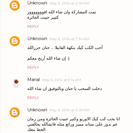
Unknown
May 6, 2014 at 2:09 AM
تمت المشاركة وان شاء الله افوووووووز
كتيير حبيت الجائزة
REPLY
Unknown
May 6, 2014 at 7:34 AM
أحب الكب كيك بنكهة الفانيلا ... حنان حرزالله
إن شاء الله أربح معكم :)
REPLY
Manal
May 6, 2014 at 9:14 AM
دخلت السحب يا حنان وبالتوفيق ان شاء الله
REPLY
Unknown
May 6, 2014 at 3:09 PM
انا بحب كب كيك الاوريو وكتير حبيت الجائزة ومن زمان
عم بدور على ستاند مميز ورائع متله فانشالله يحالفني
الحظ معك.