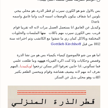
بس بالاول شو هو الكورن سيرب او قطر الذرة...هو محلي بيجي
بلونين اما شفاف بيكون بالوصفات اسمه لايت واما غامق واسمه
Dark
وكبديل عن الغامق انا بستعمل العسل مرات لانه اله تقريبا قوام
قربب. بس الكورن سيرب مهم باكلات
منها
الملبسات والحلويات
المختلفة وبالاكل كمان زي ما شفتوا مع الكاتشب وتم اختراعه سنة
Gottlieb Kirchhoff
1812 من قبل
اما هو من شو فالموضوع كيمياء بكيمياء بس هو من نشا الذرة
وقصص وحكايات وانا كنت اكره الفيزياء ههههه وما طلعت علمي
فما تسألوني...اذا حابين تعرفوا اكتر ممكن ترجعوا
لويكيبيديا
...المهم
نعرف انه مهم لانه بيضيف هشاشة وقوام وبيحسن الطعم بكتير
اكلات وهو محلي بديل عن السكر.