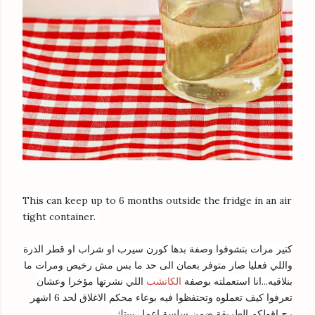
This can keep up to 6 months outside the fridge in an air
tight container.
كتير مرات بتشوفوا وصفة بدها كورن سيرب او شراب او قطر الذرة
واللي فعليا صار متوفر بعمان الى حد ما بس مش رخيص ومرات ما
بنلاقيه...انا استعملته بوصفة
الكاتشب
اللي نشرتها مؤخرا وعشان
تعرفوا كيف تعملوه وتحتفظوا فيه بوعاء محكم الاغلاق لحد 6 اشهر
رح اقولكم الطريقة ضمن سلسة اعمل ببيتك...