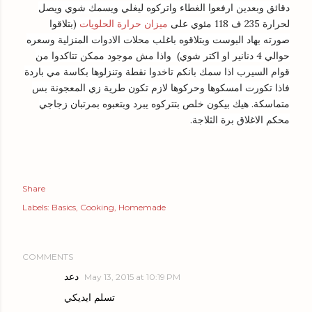
دقائق وبعدين ارفعوا الغطاء واتركوه ليغلي ويسمك شوي ويصل
لحرارة 235 ف 118 مئوي على
ميزان حرارة الحلويات
(بتلاقوا
صورته بهاد البوست وبتلاقوه باغلب محلات الادوات المنزلية وسعره
حوالي 4 دنانير او اكتر شوي) واذا مش موجود ممكن تتاكدوا من
قوام السيرب اذا سمك بانكم تاخدوا نقطة وتنزلوها بكاسة مي باردة
فاذا تكورت امسكوها وحركوها لازم تكون طرية زي المعجونة بس
متماسكة. هيك بيكون خلص بتتركوه يبرد وبتعبوه بمرتبان زجاجي
محكم الاغلاق برة الثلاجة.
Share
Labels:
Basics
Cooking
Homemade
COMMENTS
دعد
May 13, 2015 at 10:19 PM
تسلم ايديكي