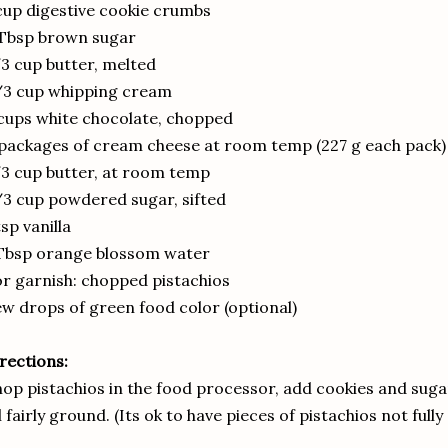
cup digestive cookie crumbs
Tbsp brown sugar
3 cup butter, melted
/3 cup whipping cream
cups white chocolate, chopped
packages of cream cheese at room temp (227 g each pack)
3 cup butter, at room temp
3 cup powdered sugar, sifted
tsp vanilla
Tbsp orange blossom water
r garnish: chopped pistachios
w drops of green food color (optional)
rections:
op pistachios in the food processor, add cookies and suga
ll fairly ground. (Its ok to have pieces of pistachios not full