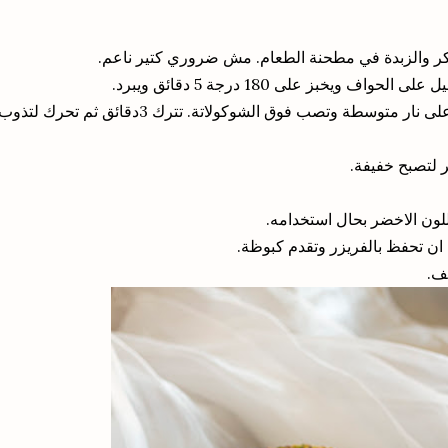
ر والزبدة في مطحنة الطعام. مش ضروري كتير ناعم
اف ويخبز على 180 درجة 5 دقائق ويبرد
تسخن الكريما لتغلي من الجوانب على نار متوسطة وتصب فوق الشوكولاتة. تترك 3دقائق ثم تحرك لتذو
ر لتصبح خفيفة
اللون الاخضر بحال استخدامه
ان تحفظ بالفريزر وتقدم كبوظة
جفف