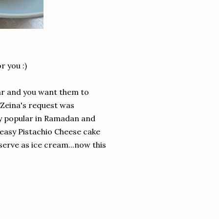
r you :)
tar and you want them to
 Zeina's request was
ry popular in Ramadan and
 easy Pistachio Cheese cake
 serve as ice cream...now this