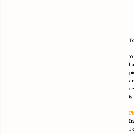
To
Yo
ha
pi
ar
re
is
Pi
In
1 