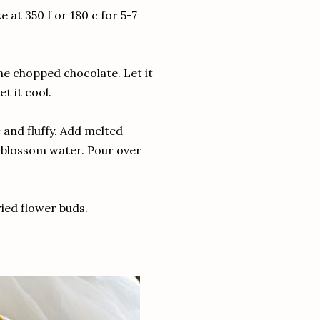
 at 350 f or 180 c for 5-7
e chopped chocolate. Let it
t it cool.
 and fluffy. Add melted
e blossom water. Pour over
ied flower buds.