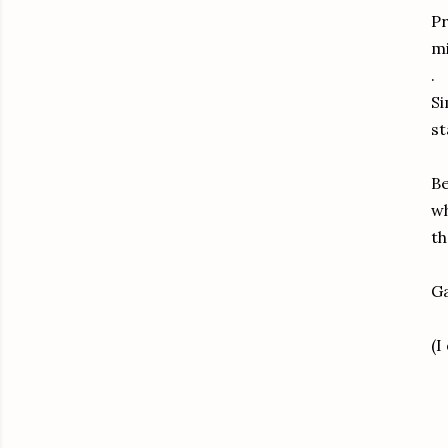
Pr
mi
.
Si
st
Be
wh
th
Ga
(I