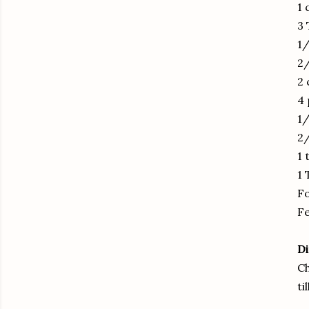
1 
3 
1/
2
2 
4 
1/
2/
1 
1 
Fo
Fe
Di
Ch
ti