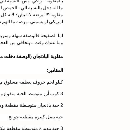
بالمقلوبة... زاكي...بس بالنسبة ا
ما اله دخل بالنسبة الي...الحمص 
مقلوبة؟!!! برضه لا..ليش؟ لانه كل م
امريكي او بسمتي...برضه ما الهم د
اما الصفيحة فالوصفة سهلة وسريع
وما عندك وقت... بتخافي من العجي
مقلوبة الباذنجان (الوصفة دخلت م
المقادير:
كيلو لحم خروف بعظمه مسلوق مع
3 كوب أرز متوسط الحبة منقوع ومصفى
2 حبة باذنجان متوسطة مقطعة ومقلية
حبة بصل كبيرة مقطعة جوانح
3 حبة بندورة متوسطة مقطعة مكعبات كبيرة