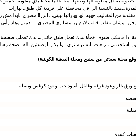
لي خصوصية كل مقلوبة الها وضعها...بطاطا ما بنحط باي مقلوبة...حمص؟!
للقدرة...هيك بالنسبة الي في محافظة على فردية كل طبق...بهارات
قلوبة من المقاليب هههه الها بهاراتها ببيتي... الرز!! مصري...ابدا مش ر
خل...مشان تنقلب قالب لازم رز بنشا زي المصري... ودمتم وهاد رأيي..
ة اذا جاييكي ضيوف فجأة..بدك تعمل طبق جانبي... بدك تعملي صفيحة
ن..استخدمي مربعات البف باستري...واليكم الوصفتين بالف صحة وهنا
وقع مجلة سيدتي من سنين ومجلة اليقظة الكويتية)
 ورق غار وعود قرفة وفلفل اأسود حب وعود كرفس وبصلة