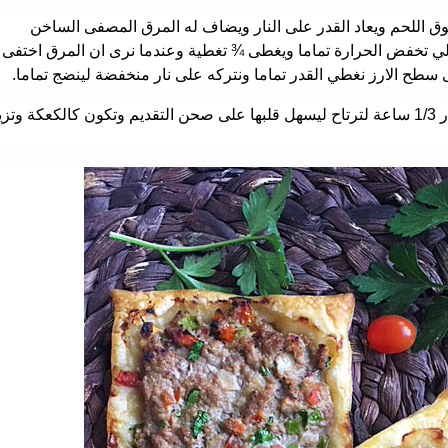
فوق اللحم ويعاد القدر على النار ويضاف له المرق المصفى الساخن
1 سم وعندما يغلي تخفض الحرارة تماما ويغطى ¾ تغطية وعندما نرى ان المرق اختفى
طح الارز نغطي القدر تماما ونتركه على نار منخفضة لينضج تماما.
5. تترك المقلوبة بعد رفعها عن النار 1/3 ساعة لترتاح ليسهل قلبها على صحن التقديم وتكون كالكعكة وت