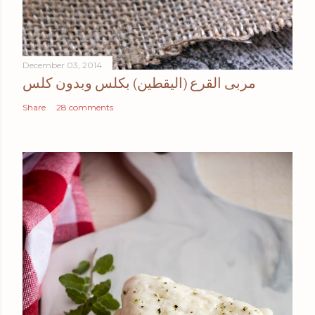
December 03, 2014
مربى القرع (اليقطين) بكلس وبدون كلس
Share
28 comments