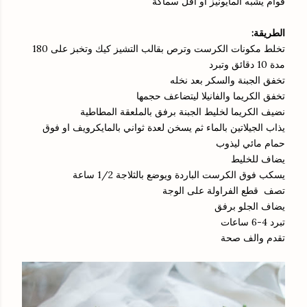
قوام يشبه المايونيز او اقل سماكة
الطريقة:
تخلط مكونات الكرست وترص بقالب التشيز كيك وتخبز على 180
مدة 10 دقائق وتبرد
تخفق الجبنة والسكر بعد نخله
تخفق الكريما والفانيلا ليتضاعف حجمها
نضيف الكريما لخليط الجبنة برفق بالملعقة المطاطية
يذاب الجيلاتين بالماء ثم يسخن لعدة ثواني بالمايكرويف او فوق
حمام مائي ليذوب
يضاف للخليط
يسكب فوق الكرست الباردة ويوضع بالثلاجة 1/2 ساعة
تصف قطع الفراولة على الوجة
يضاف الجلو برفق
تبرد 4-6 ساعات
تقدم والف صحة