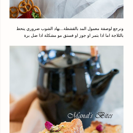
ونرجع لوصفة معمول المد بالقشطة....بهاد الشوب ضروري ينحط
بالثلاجة اما اذا بتمر او جوز او فستق مو مشكلة اذا ضل برة