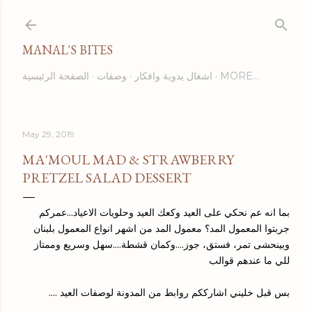
Skip to main content
MANAL'S BITES
MORE…
اشغال يدوية وافكار
وصفات
الصفحة الرئيسية
May 29, 2019
MA'MOUL MAD & STRAWBERRY
PRETZEL SALAD DESSERT
بما انه عم نحكي على العيد وكعك العيد وحلويات الاعياد...عمركم
جربتوا المعمول المد؟ معمول المد من اشهر انواع المعمول بلبنان
وبينحشى تمر، فستق، جوز....وكمان قشطة....سهل وسريع وممتاز
للي ما عندهم قوالب
بس قبل خليني اشارككم روابط من المدونة لوصفات العيد ....