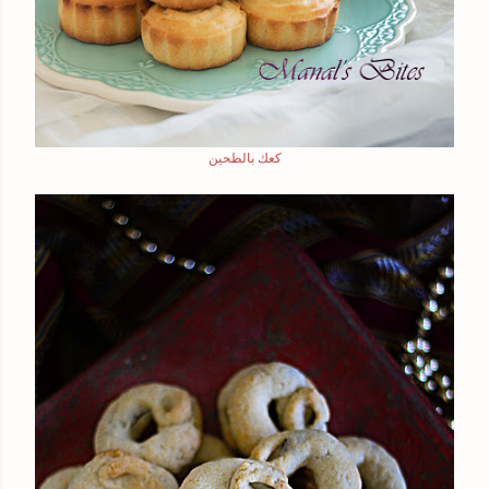
كعك بالطحين