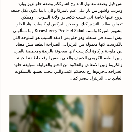
بس قبل وصفة معمول المد رح اشارككم وصفة حلو لزيز وبارد
ومرتب واشهر من نار على علم باميركا وكان دايما يكون بكل جمعة
بروح عليها خاصة اني عشت بتكساس ولاية الشوب.... وممكن
تعملوه بقالب التشيز كيك او صحن بايركس او كاسات...هاد الحلو
مشهور باميركا واسمه Strawberry Pretzel Salad وما تسألوني
ليش اسمه في سلطة وهو حلو بس اعتقد السبب هو الملوحة اللي
بالكرست لانها معمولة من البرتزل.... الصراحة الطعم مش معتاد
بين ملوحة وزكاوة للكرست لانها معجونة بالزبدة ومحمصة بالفرن
وبين الطعم الكريمي الخفيف والغني بنفس الوقت لطبقة الجبنة
والكريما وبين الانتعاش والحلاوة من الجلو والفراولة....توليفة حلوة
الصراحة ...جربوها رح تعجبكم اكيد...واللي بيحب يعملها بالبسكوت
العادي بدل البريتزل بيصير كمان