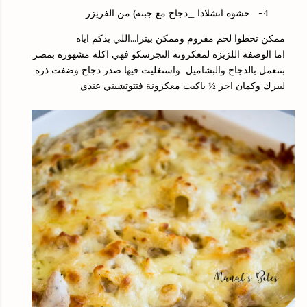
4-
حشوة انشلادا _دجاج مع جبنة) من الفريزر
ممكن تحطوا لحم مفروم وممكن بيتزا...اللي بدكم اياه
اما الوصفة اللزيزة لمعكرونة النجرسكو فهي اكلة مشهورة بمصر
بتنعمل بالدجاج والبشاميل
واستغليت فيها صدر دجاج وضفت ذرة
ليبرك وكمان اخر ½ باكيت معكرونة فتتوتشيني عندي