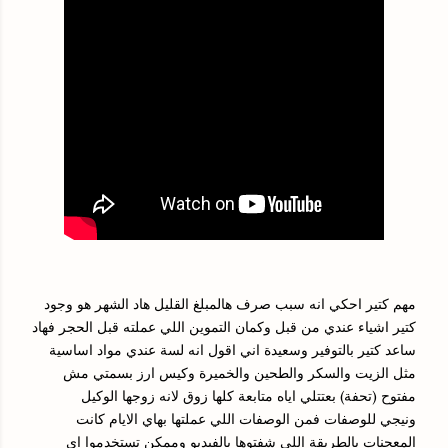
مهم كتير احكي انه سبب صرف هالمبلغ القليل هاد الشهر هو وجود
كتير اشياء عندي من قبل وكمان التموين اللي عملته قبل الحجر فهاد
ساعد كتير بالتوفير وسعيدة اني اقول انه لسة عندي مواد اساسية
مثل الزيت والسكر والطحين والخميرة وكيس ارز بسمتي مش
مفتوح (تحفة) بعتتلي اياه متابعة كلها زوق لانه زوجها الوكيل
ونيجي للوصفات فمن الوصفات اللي عملتها بهاي الايام كانت
المعجنات بالطريقة اللي شفتوها بالفيديو وممكن تستخدموا اي