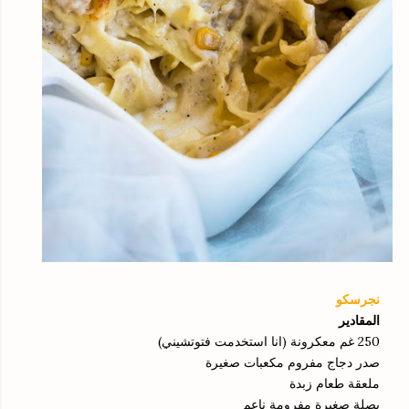
نجرسكو
المقادير
250 غم معكرونة (انا استخدمت فتوتشيني)
صدر دجاج مفروم مكعبات صغيرة
ملعقة طعام زبدة
بصلة صغيرة مفرومة ناعم