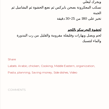
ويجرك ليغلي
نسكب المعكرونة بصحن بايركس ثم نضع الحشوة ثم البشاميل ثم
الجبنة
تخبز على 180 من 25-30 دقيقة
لحشوة النجرسكو باللحم
لحم وبصل وبهارات وفليفلة مفرومة والقليل من رب البندورة
والماء لتتسبك
Share
Labels:
Arabic
chicken
Cooking
Middle Eastern
organization
Pasta
planning
Saving money
Side dishes
Video
COMMENTS