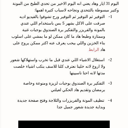
اليوم 31 ايار وهاد يعني انه اليوم الاخير من تحدي الطبخ من المونة
وكتير مبسوطة بالتتحدي ونجاحه لاسباب كتيرة اهمها:
1-
التوفير ثم التوفير ثم التوفير ورح تشوفوا بالفيديو اديه
صرفت على الاكل بشهر 5 بس باستخدام اللي عندي
بالمونة والفريزر والتفكير برة الصندوق بوجبات غنية
وممتازة وطبعا هاد ما كان ممكن لو ما بمشي على اسلوب
بناء الخزين واللي بيحب يعرف عنه اكتر ممكن يروح على
هاد
الرابط
2-
استغلال الاشياء اللي عندي قبل ما تخرب واستهلاكها شعور
ولا اروع لانه خلينا نعترف كلنا للاسف بنكب اشياء خلصت
مدتها لانه احنا ناسيينها
3-
التفكير برة الصندوق بوجبات لزيزة ومنوعة وخاصة
برمضان وتقديم هاد الحكي لعيلتي
4-
تنظيف المونة والفريزرات والثلاجة وفتح صفحة جديدة
وبداية جديدة شعور جميل جدا