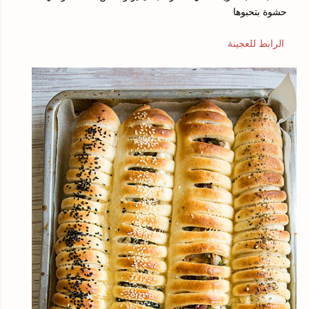
حشوة بتحبوها
الرابط للعجينة