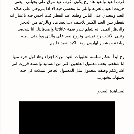
قرب العيد والعيد هاد رح يكون اغرب عيد مرق علي بحياتي...يعني
جربت العيد بالغربة واللي ما بتحسي فيه الا اذا بتروحي على صلاة
العيد وبتعيدي على الناس وطبعا عيد الفطر كنت احس فيه باعتبار انه
بنفطر بس العيد الكبير للاسف لا...العيد هاد وبالرغم من الحجر
والحظر اتمنى انه نتعلم نقدر قيمة عائلاتنا واصدقائنا...انا شخصيا
وعلى الاغلب رح نمشي ونروح نعيد على والدي ووالدتي...منه
رياضة ومشوار لهارون ومنه اكيد بنعيد عليهم...
رح ابدأ معكم سلسة لحلويات العيد من 3 اجزاء وهاد اول جزء منها
انا شخصيا بحب معمول الطحين اكتر من السميد والسنة قررت اني
اشارككم وصفة لمعمول مثل المعمول الجاهز المبكت كل حبة
بحبتها...بيشهي...
لمشاهدة الفيديو