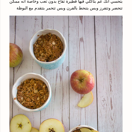
بتحسي انك عم بتاكلي فيها فطيرة تفاح بدون تعب وخاصة انه ممكن
تتحضر وتتفرز وبس بتنحط بالفرن وبس تتحمر بتتقدم مع البوظة