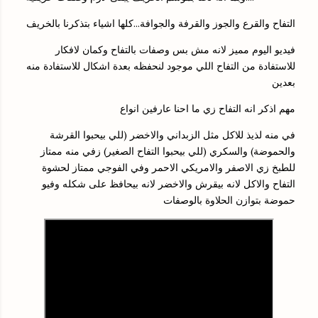
التفاح والقرع والجوز والقرفة والجوافة...كلها اشياء بتذكرنا بالخريف
فيديو اليوم مميز لانه مش بس وصفات بالتفاح وكمان لافكار
للاستفادة من التفاح اللي موجود لنحفظه بعدة اشكال للاستفادة منه
بعدين
مهم اذكر انه التفاح زي ما احنا عارفين انواع
في منه لذيذ للاكل مثل الزبداني والاخضر (للي بيحبوا القرشة
والحموضة) والسكري (للي بيحبوا التفاح الصغير) زفي منه ممتاز
للطبخ زي الاصفر والامريكي الاحمر وفي الفوجي ممتاز لحشوة
التفاح والاكل لانه بيقرش والاخضر لانه بيحافظ على شكله وفيو
حموضة بتوازن الحلاوة بالوصفات