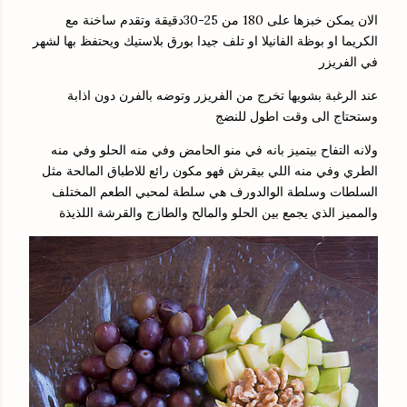
الان يمكن خبزها على 180 من 25-30دقيقة وتقدم ساخنة مع
الكريما او بوظة الفانيلا او تلف جيدا بورق بلاستيك ويحتفظ بها لشهر
في الفريزر
عند الرغبة بشويها تخرج من الفريزر وتوضه بالفرن دون اذابة
وستحتاج الى وقت اطول للنضج
ولانه التفاح بيتميز بانه في منو الحامض وفي منه الحلو وفي منه
الطري وفي منه اللي بيقرش فهو مكون رائع للاطباق المالحة مثل
السلطات وسلطة الوالدورف هي سلطة لمحبي الطعم المختلف
والمميز الذي يجمع بين الحلو والمالح والطازج والقرشة اللذيذة