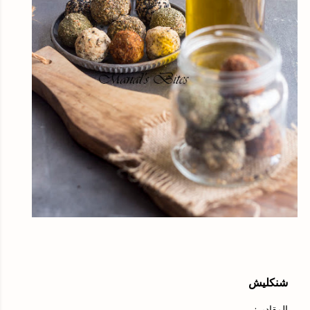
شنكليش
المقادير: