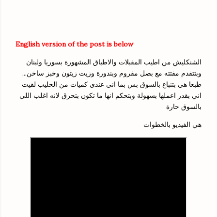
English version of the post is below
الشنكليش من اطيب المقبلات والاطباق المشهورة بسوريا ولبنان
وبتتقدم مفتته مع بصل مفروم وبندورة وزيت زيتون وخبز ساخن...
طبعا هي بتنباع بالسوق بس بما اني عندي كميات من الحليب لقيت
اني بقدر اعملها بسهولة وبتحكم انها ما تكون بتحرق لانه اغلب اللي
بالسوق حارة
هي الفيديو بالخطوات