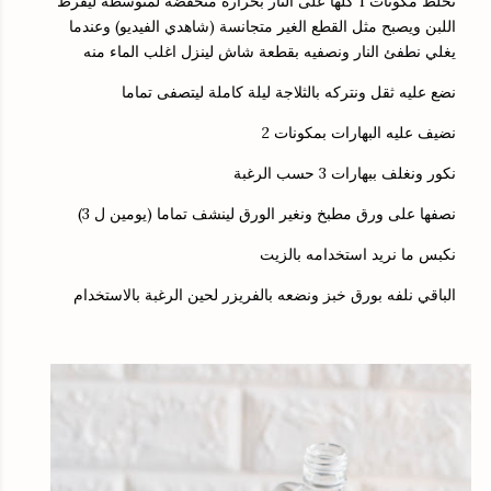
تخلط مكونات 1 كلها على النار بحرارة منخفضة لمتوسطة ليفرط
اللبن ويصبح مثل القطع الغير متجانسة (شاهدي الفيديو) وعندما
يغلي نطفئ النار ونصفيه بقطعة شاش لينزل اغلب الماء منه
نضع عليه ثقل ونتركه بالثلاجة ليلة كاملة ليتصفى تماما
نضيف عليه البهارات بمكونات 2
نكور ونغلف ببهارات 3 حسب الرغبة
نصفها على ورق مطبخ ونغير الورق لينشف تماما (يومين ل 3)
نكبس ما نريد استخدامه بالزيت
الباقي نلفه بورق خبز ونضعه بالفريزر لحين الرغبة بالاستخدام