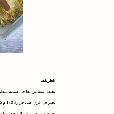
الطريقة:
تخلط المقادير معا في صينية مبطن
تخبز في فرن على حرارة 120 م 15 دقيقة
تخرج من الفرن وتترك لتجف تماما