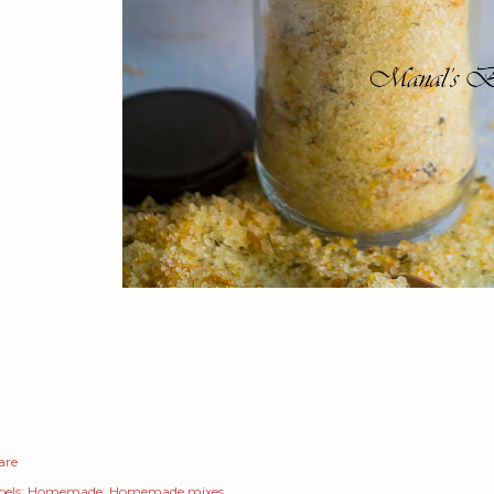
are
els:
Homemade
Homemade mixes