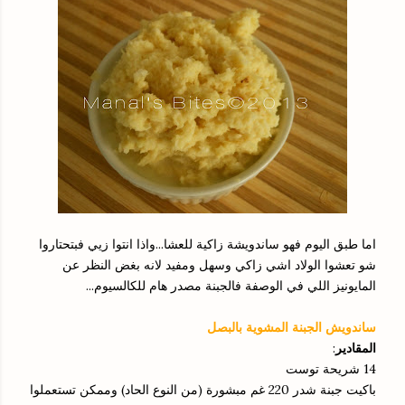
اما طبق اليوم فهو ساندويشة زاكية للعشا...واذا انتوا زيي فبتحتاروا
شو تعشوا الولاد اشي زاكي وسهل ومفيد لانه بغض النظر عن
المايونيز اللي في الوصفة فالجبنة مصدر هام للكالسيوم...
ساندويش الجبنة المشوية بالبصل
المقادير
:
14 شريحة توست
باكيت جبنة شدر 220 غم مبشورة (من النوع الحاد) وممكن تستعملوا