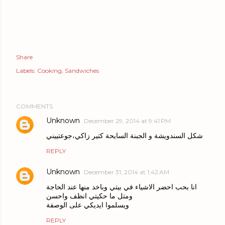
Share
Labels:
Cooking
Sandwiches
COMMENTS
Unknown
December 29, 2014 at 9:41 PM
شكل السندويشة و الجبنة السايحة كتير زاكي،جوعتييني
REPLY
Unknown
December 31, 2014 at 1:42 AM
انا بحب احضر الاشياء في بيتي وباخد منها عند الحاجة
ومتل ما حكيتي انظف واحسن
ويسلموا ايديكي على الوصفة
REPLY