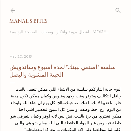
Skip to main content
MANAL'S BITES
MORE…
اشغال يدوية وافكار
وصفات
الصفحة الرئيسية
May 20, 2013
سلسة "اصنعي ببيتك" لمدة اسبوع وساندويش
الجبنة المشوية والبصل
اليوم حابة اشارككم سلسة من الاشياء اللي ممكن تنعمل بالبيت
وباقل التكاليف وبتوفر وقت وجهد وفلوس وكمان ممكن تكون هدية
حلوة تاخديها لامك، اختك، صاحبتك...الخ. كل يوم ان شاء الله وابتداءا
من اليوم رح احط وصفة او تنتين كل اسبوع لتحضير اشي احنا
ممكن نشتري من برة بالبيت. نش بس لانه اوفر وكمان بتعرفي شو
حاطة فيه ومن غير المواد الحافظة اللي الله بيعلم شو هي واللي
اغلبنا لما بيتطلعوا على لائة المكونات ما بيعرفوا يلفظوها...!!!