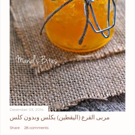
December 03, 2014
مربى القرع (اليقطين) بكلس وبدون كلس
Share
28 comments