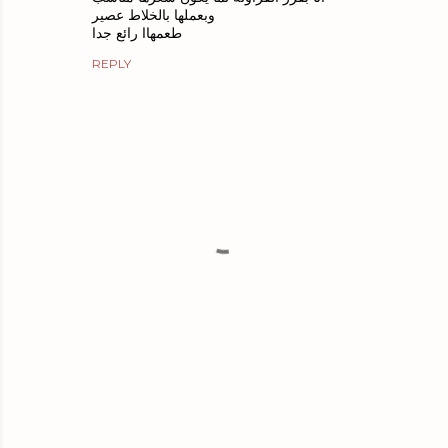
وبعملها بالخلاط عصير
طعمهاا رائع جدا
REPLY
P
o