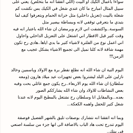
سواءا باعمال الكيك او البيت (اللي اتفقنا انه ما بتخلص). يعني على
سبيل المثال امبارح ما كان عندي شغل في الكيك بس نكشت كم
شغلة بالبيت (تعزيل داخلي) مثل خزانة الحمام وبتعرفوا كيف لما
بتبدي ما بتعرفي توقفي لانه وببساطة بيصير متل
السوسة...واكتشفت اني لازم وبرمضان ان شاء الله باعتبار انه فيه
وقت كتير قبل الافطار اني اشتغل على التعزيل الداخلي واحاول
اني اعمل نوع من الفلترة لاشياء كتير ما بدي اياها...هادي رح تكون
مهمة شاقة لانه كلنا نميل الى تجميع الاشياء بشكل عجيب مع
الزمن!!!!
اليوم النية ان شاء الله انه نطلع نفطر برة مع الاولاد وياسمين وخالد
نازلين على البلد ليشتروا بعض تجهيزات عيد ميلاد هارون (ومعه
سلطان) ان شاء الله يوم الاربعاء...رح يكون جمع عائلي بحت وفبه
بعض النشاطات للاولاد وان شاء الله بشارككم الصور
بعده....وبالمقابل انا وسلطان رح نشتغل بالمطبخ اليوم لانه عندنا
شغل كتير للحفل واهمه الكعكة....
وبما انه اتفقنا انه نتشارك بوصفات تليق بالشهر الفضيل فوصفة
اليوم تندرج تحت هاد الباب بالاضافة الى انها جزء من سلسة اصنعي
في بيتك...