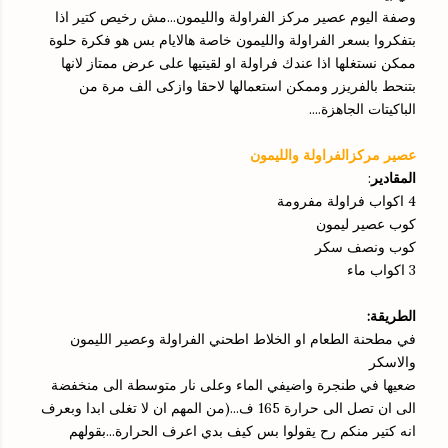
وصفة اليوم عصير مركز الفراولة والليمون...مش رخيص كتير اذا
بتفكروا بسعر الفراولة والليمون خاصة هالايام بس هو فكرة حلوة
ممكن نستغلها اذا عندك فراولة او لقيتيها على عرض ممتاز لانها
بتنحط بالفريزر وممكن استعمالها لاحقا وازكى الف مرة من
الباكيتات الجاهزة....
عصير مركزالفراولة والليمون
المقادير
:
4 اكواب فراولة مفرومة
كوب عصير ليمون
كوب ونصف سكر
3 اكواب ماء
الطريقة:
في مطحنة الطعام او الخلاط اطحني الفراولة وعصير الليمون
والاسكر
ضعيها في طنجرة واضيفي الماء وعلى نار متوسطة الى منخفضة
الى ان تصل الى حرارة 165 ف...(من المهم ان لا تغلى ابدا وبعرف
انه كتير منكم رح يقولوا بس كيف بدي اعرف الحرارة...بقولهم