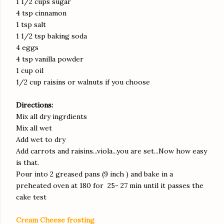
1 1/2 cups sugar
4 tsp cinnamon
1 tsp salt
1 1/2 tsp baking soda
4 eggs
4 tsp vanilla powder
1 cup oil
1/2 cup raisins or walnuts if you choose
Directions:
Mix all dry ingrdients
Mix all wet
Add wet to dry
Add carrots and raisins...viola...you are set...Now how easy
is that.
Pour into 2 greased pans (9 inch ) and bake in a
preheated oven at 180 for 25- 27 min until it passes the
cake test
Cream Cheese frosting